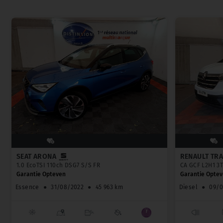
SEAT ARONA
RENAULT TRA
1.0 EcoTSI 110ch DSG7 S/S FR
CA GCF L2H1 3T
Garantie Opteven
Garantie Opte
Essence
●
31/08/2022
●
45 963 km
Diesel
●
09/0