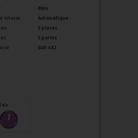
r
Bleu
e vitesse
Automatique
ces
5 places
tes
5 portes
erie
SUV 4X2
'air