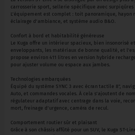
carrosserie sport, sellerie spécifique avec surpiqûre
L’équipement est complet : toit panoramique, hayon m
éclairage d’ambiance, et système audio B&O.
Confort à bord et habitabilité généreuse
Le Kuga offre un intérieur spacieux, bien insonorisé et
enveloppants, les matériaux de bonne qualité, et l’es
propose environ 411 litres en version hybride rechar
pour ajuster volume ou espace aux jambes.
Technologies embarquées
Équipé du système SYNC 3 avec écran tactile 8", navi
Auto, et commandes vocales. À cela s’ajoutent de nom
régulateur adaptatif avec centrage dans la voie, rec
mort, freinage d’urgence, caméra de recul.
Comportement routier sûr et plaisant
Grâce à son châssis affûté pour un SUV, le Kuga ST-Li