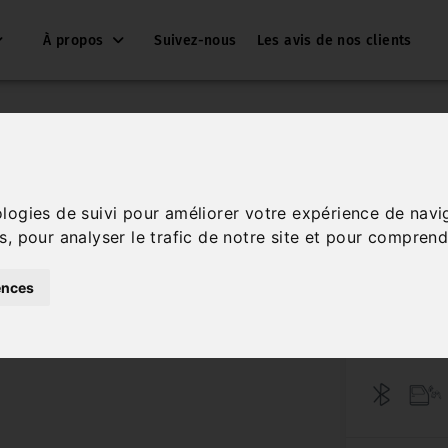
À propos
Suivez-nous
Les avis de nos clients
2.5 DUR
ologies de suivi pour améliorer votre expérience de navi
s, pour analyser le trafic de notre site et pour comprend
Réf. ARV 0891
ences
Hybride
Essence