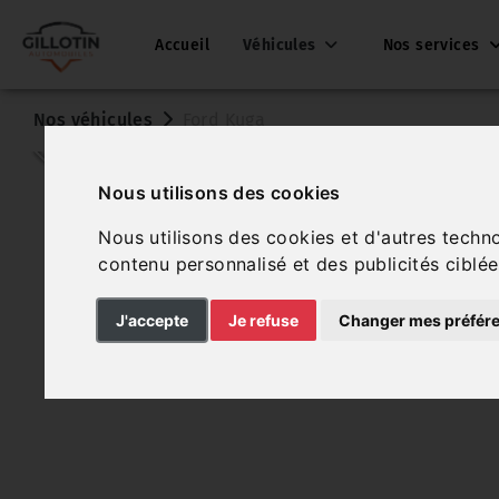
Accueil
Véhicules
Nos services
Nos véhicules
Ford Kuga
Nous utilisons des cookies
Nous utilisons des cookies et d'autres techn
contenu personnalisé et des publicités ciblée
J'accepte
Je refuse
Changer mes préfér