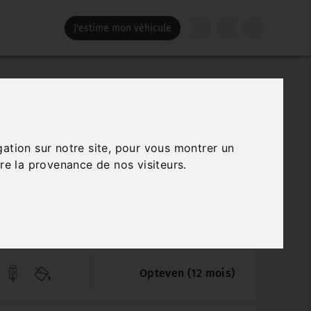
J'estime mon véhicule
FORD KUGA
ATEC 225 CH PHEV ECVT ST LINE X
gation sur notre site, pour vous montrer un
re la provenance de nos visiteurs.
0
Véhicule sur parc
60 200 km
05/2021
Automatique
Opteven (12 mois)