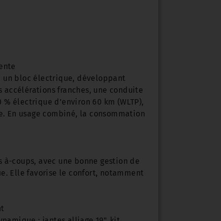
iente
à un bloc électrique, développant
 accélérations franches, une conduite
 % électrique d’environ 60 km (WLTP),
ale. En usage combiné, la consommation
s à-coups, avec une bonne gestion de
e. Elle favorise le confort, notamment
nt
namique : jantes alliage 19", kit