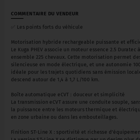
COMMENTAIRE DU VENDEUR
✅ Les points forts du véhicule
Motorisation hybride rechargeable puissante et effic
Le Kuga PHEV associe un moteur essence 2.5 Duratec 
ensemble 225 chevaux. Cette motorisation permet des
silencieuse en mode électrique, et une autonomie 100
idéale pour les trajets quotidiens sans émission loc
descend autour de 1,4 à 1,7 L/100 km.
Boîte automatique eCVT : douceur et simplicité
La transmission eCVT assure une conduite souple, san
la puissance entre les moteurs thermique et électriqu
en zone urbaine ou dans les embouteillages.
Finition ST-Line X : sportivité et richesse d’équipeme
La version ST-Line X se distingue par un design plus dy