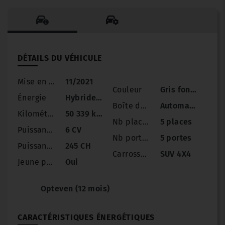
DÉTAILS DU VÉHICULE
Mise en circulation
11/2021
Couleur
Gris foncé
Énergie
Hybride Essence rechargeable
Boîte de vitesse
Automatique
Kilométrage
50 339 km
Nb places
5 places
Puissance
6 CV
Nb portes
5 portes
Puissance réelle
245 CH
Carrosserie
SUV 4X4
Jeune permis
Oui
Opteven (12 mois)
CARACTÉRISTIQUES ÉNERGÉTIQUES