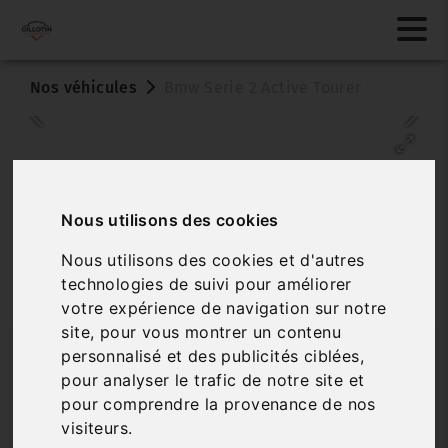
Nos véhicules
Bmw Serie 2 Active Tourer
Nous utilisons des cookies
Nous utilisons des cookies et d'autres
technologies de suivi pour améliorer
Véhicule vendu
votre expérience de navigation sur notre
site, pour vous montrer un contenu
BMW SERIE 2 ACTIVE TOURER
personnalisé et des publicités ciblées,
225XE BUSINESS DESIGN AUTO
pour analyser le trafic de notre site et
pour comprendre la provenance de nos
Réf. ARVN 4906
Véhicule sur parc
visiteurs.