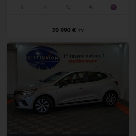
_
20 990 €
TTC