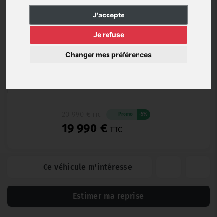
Hybride
50 339 km
11/2021
Automatique
J'accepte
Essence
rechargeable
Je refuse
Changer mes préférences
Opteven (12 mois)
20 990 €
Promo
-5%
TTC
19 990 €
TTC
Ce véhicule m'intéresse
Estimer ma reprise