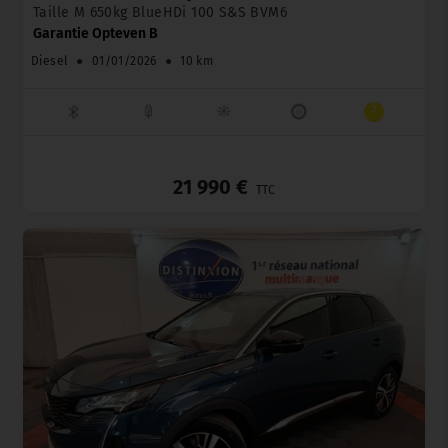
Taille M 650kg BlueHDi 100 S&S BVM6
Garantie Opteven B
Diesel
●
01/01/2026
●
10 km
_
21 990 €
TTC