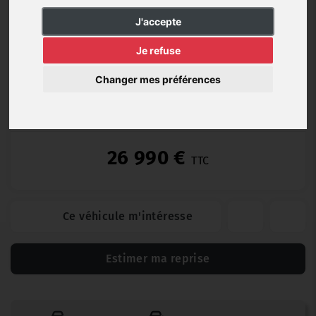
Hybride
55 855 km
06/2020
Automatique
J'accepte
Essence
Je refuse
Changer mes préférences
Opteven B (6 mois)
26 990 €
TTC
Ce véhicule m'intéresse
Estimer ma reprise