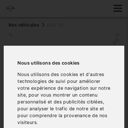
Nos véhicules
Audi Q3
Nous utilisons des cookies
Nous utilisons des cookies et d'autres
technologies de suivi pour améliorer
Véhicule vendu
votre expérience de navigation sur notre
site, pour vous montrer un contenu
AUDI Q3
personnalisé et des publicités ciblées,
35 TFSI 150 S TRONIC BUSINESS LINE
pour analyser le trafic de notre site et
pour comprendre la provenance de nos
Réf. 25379
Véhicule sur parc
visiteurs.