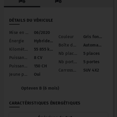
DÉTAILS DU VÉHICULE
Mise en circulation
06/2020
Couleur
Gris foncé
Énergie
Hybride Essence
Boîte de vitesse
Automatique
Kilométrage
55 855 km
Nb places
5 places
Puissance
8 CV
Nb portes
5 portes
Puissance réelle
150 CH
Carrosserie
SUV 4X2
Jeune permis
Oui
Opteven B (6 mois)
CARACTÉRISTIQUES ÉNERGÉTIQUES