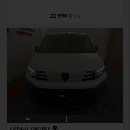
_
22 990 €
TTC
PEUGEOT PARTNER