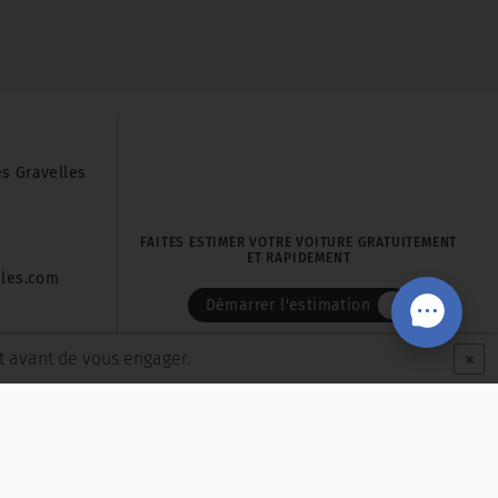
es Gravelles
FAITES ESTIMER VOTRE VOITURE GRATUITEMENT
ET RAPIDEMENT
iles.com
Démarrer l'estimation
×
t avant de vous engager.
|
|
es
Politique de protection des données personnelles
Cookies