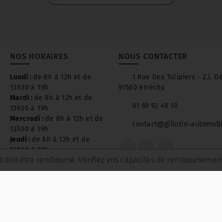
NOS HORAIRES
NOUS CONTACTER
Lundi :
de 8h à 12h et de
1 Rue Des Tulipiers - Z.i. D
13h30 à 19h
91580 étréchy
Mardi :
de 8h à 12h et de
01 69 92 48 10
13h30 à 19h
Mercredi :
de 8h à 12h et de
contact@gillotin-automob
13h30 à 19h
Jeudi :
de 8h à 12h et de
13h30 à 19h
t doit être remboursé. Vérifiez vos capacités de remboursemen
Vendredi :
de 8h à 12h et de
13h30 à 19h
Samedi :
de 8h à 12h et de
13h30 à 19h
Mentions légal