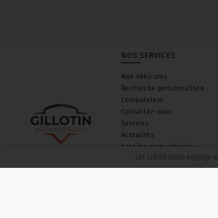
NOS SERVICES
Nos véhicules
Recherche personnalisée
Comparateur
Contactez-nous
Services
Actualités
J'estime mon véhicule
Un crédit vous engage e
Suivez-nous
Les avis de nos clients
© 2026 TEC3H
- Tous droits réservés